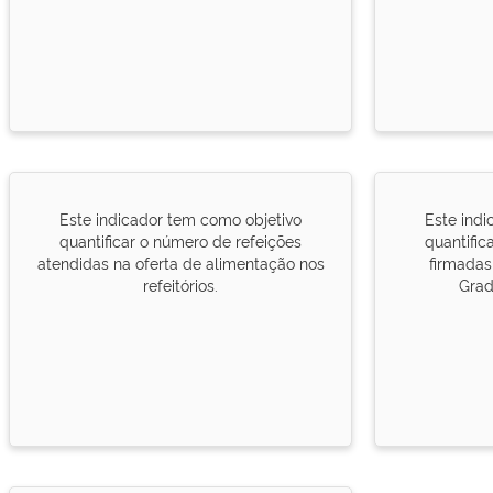
Este indicador tem como objetivo
Este indi
quantificar o número de refeições
quantific
atendidas na oferta de alimentação nos
firmada
refeitórios.
Grad